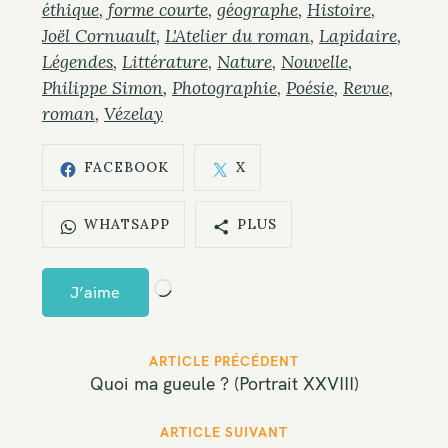
éthique
forme courte
géographe
Histoire
Joël Cornuault
L'Atelier du roman
Lapidaire
Légendes
Littérature
Nature
Nouvelle
Philippe Simon
Photographie
Poésie
Revue
roman
Vézelay
FACEBOOK
X
WHATSAPP
PLUS
C
J’aime
h
a
P
ARTICLE PRÉCÉDENT
r
o
Quoi ma gueule ? (Portrait XXVIII)
g
s
e
t
ARTICLE SUIVANT