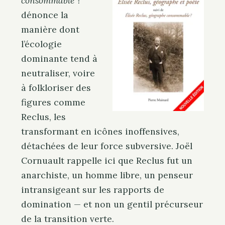
consommable ?
e
. . .
a
dénonce la
r
manière dont
c
l’écologie
h
dominante tend à
f
neutraliser, voire
o
à folkloriser des
r
figures comme
:
Reclus, les
transformant en icônes inoffensives,
détachées de leur force subversive. Joël
Cornuault rappelle ici que Reclus fut un
anarchiste, un homme libre, un penseur
intransigeant sur les rapports de
domination — et non un gentil précurseur
de la transition verte.