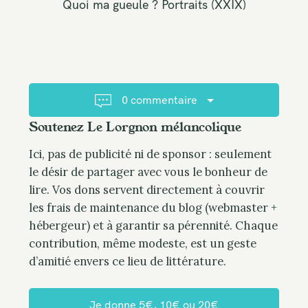
Quoi ma gueule ? Portraits (XXIX)
m
n
a
e
v
n
i
t
g
…
a
0 commentaire
t
Soutenez Le Lorgnon mélancolique
i
o
Ici, pas de publicité ni de sponsor : seulement
n
le désir de partager avec vous le bonheur de
lire. Vos dons servent directement à couvrir
les frais de maintenance du blog (webmaster +
hébergeur) et à garantir sa pérennité. Chaque
contribution, même modeste, est un geste
d’amitié envers ce lieu de littérature.
Je donne 5€, 10€ ou 20€