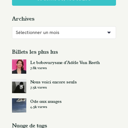
Archives
A
r
c
h
Billets les plus lus
i
Le bobovarysme d’Adèle Van Reeth
v
7.8k views
e
s
Nous voici encore seuls
7.3k views
Ode aux nuages
4.5k views
Nuage de tags