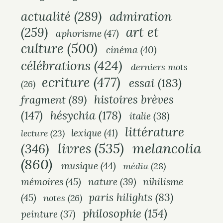
actualité
(289)
admiration
art et
(259)
aphorisme
(47)
culture
(500)
cinéma
(40)
célébrations
(424)
derniers mots
ecriture
(477)
essai
(183)
(26)
histoires brèves
fragment
(89)
hésychia
(178)
(147)
italie
(38)
littérature
lexique
(41)
lecture
(23)
melancolia
livres
(535)
(346)
(860)
musique
(44)
média
(28)
mémoires
(45)
nihilisme
nature
(39)
paris hilights
(83)
(45)
notes
(26)
philosophie
(154)
peinture
(37)