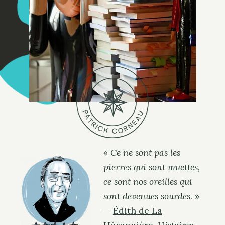
P
U
A
A
T
E
R
N
I
R
C
O
K
C
«
Ce ne sont pas les
pierres qui sont muettes,
ce sont nos oreilles qui
sont devenues sourdes
. »
—
Édith de La