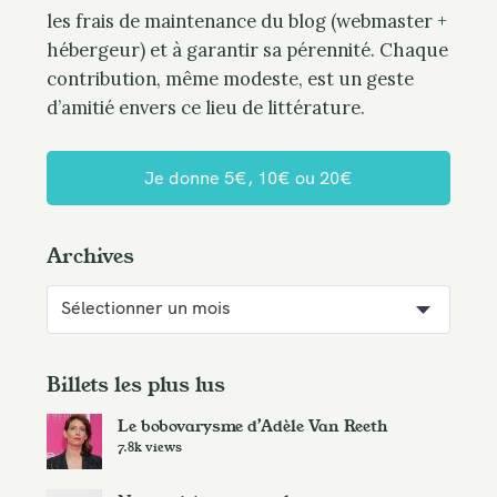
les frais de maintenance du blog (webmaster +
hébergeur) et à garantir sa pérennité. Chaque
contribution, même modeste, est un geste
d’amitié envers ce lieu de littérature.
Je donne 5€, 10€ ou 20€
Archives
A
r
c
h
Billets les plus lus
i
Le bobovarysme d’Adèle Van Reeth
v
7.8k views
e
s