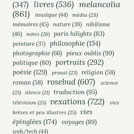
melancolia
livres
(536)
(347)
(861)
musique
(44)
média
(28)
mémoires
(45)
nihilisme
nature
(39)
paris hilights
(83)
(46)
notes
(26)
philosophie
(154)
peinture
(37)
pieux oublis
(99)
photographie
(66)
portraits
(292)
politique
(80)
poésie
(129)
religion
(58)
proust
(23)
rosebud
(607)
roman
(58)
science
traduction
(95)
(25)
silence
(21)
vexations
(722)
télévision
(25)
vies
vies
brèves et peu illustres
(25)
épinglées
(174)
voyages
(89)
web/tech
(44)