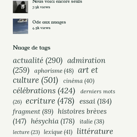
Nous voici encore seuls
7.3k views
Ode aux nuages
4.5k views
Nuage de tags
actualité
(290)
admiration
art et
(259)
aphorisme
(48)
culture
(501)
cinéma
(40)
célébrations
(424)
derniers mots
ecriture
(478)
essai
(184)
(26)
histoires brèves
fragment
(89)
hésychia
(178)
(147)
italie
(38)
littérature
lexique
(41)
lecture
(23)