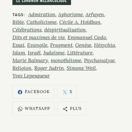
Le Lorgnon mélancolique
Admiration
Aphorisme
Arfuyen
TAGS
Bible
Catholicisme
Cécile A. Holdban
Célébrations
déspiritualisation
Dits et maximes de vie
Emmanuel Godo
Essai
Evangile
Fragment
Genèse
Hésychia
Islam
Israël
Judaïsme
Littérature
Marie Balmary
monothéisme
Psychanalyse
Religion
Roger Judrin
Simone Weil
Yves Lepesqueur
FACEBOOK
X
WHATSAPP
PLUS