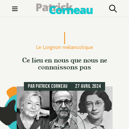
M
e
n
S
u
k
i
Le Lorgnon mélancolique
p
t
Ce lieu en nous que nous ne
connaissons pas
o
c
o
par
Patrick Corneau
27 avril 2024
n
t
e
n
t