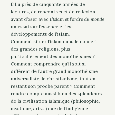
e
fallu près de cinquante années de
. . .
a
lectures, de rencontres et de réflexion
r
avant d’oser avec
L’Islam et l’ordre du monde
c
un essai sur l’essence et les
h
f
développements de l’islam.
o
Comment situer l’islam dans le concert
r
des grandes religions, plus
:
particulièrement des monothéismes ?
Comment comprendre qu’il soit si
différent de l’autre grand monothéisme
universaliste, le christianisme, tout en
restant son proche parent ? Comment
rendre compte aussi bien des splendeurs
de la civilisation islamique (philosophie,
mystique, arts…) que de l’indigence