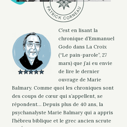
P
U
A
A
T
E
R
N
I
R
C
O
K
C
C’est en lisant la
chronique d’Emmanuel
Godo dans La Croix
(“Le pain-parole”, 27
mars) que j’ai eu envie
de lire le dernier
ouvrage de Marie
Balmary. Comme quoi les chroniques sont
des coups de cœur qui s’appellent, se
répondent… Depuis plus de 40 ans, la
psychanalyste Marie Balmary qui a appris
l’hébreu biblique et le grec ancien scrute