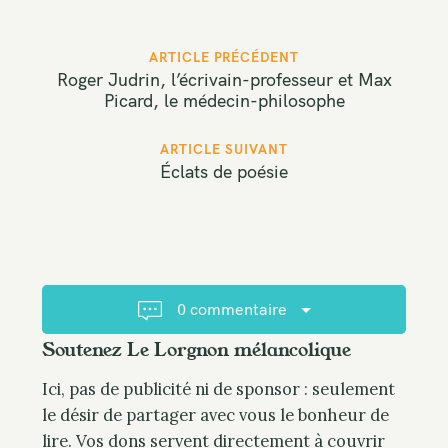
P
ARTICLE PRÉCÉDENT
o
Roger Judrin, l’écrivain-professeur et Max
Picard, le médecin-philosophe
s
t
ARTICLE SUIVANT
n
Éclats de poésie
a
v
i
g
a
t
0 commentaire
i
Soutenez Le Lorgnon mélancolique
o
n
Ici, pas de publicité ni de sponsor : seulement
le désir de partager avec vous le bonheur de
lire. Vos dons servent directement à couvrir