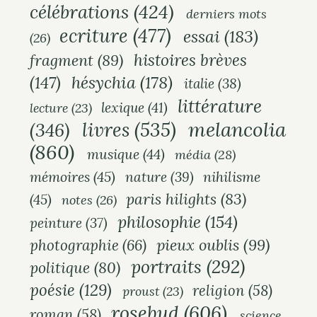
célébrations
(424)
derniers mots
ecriture
(477)
essai
(183)
(26)
histoires brèves
fragment
(89)
hésychia
(178)
(147)
italie
(38)
littérature
lexique
(41)
lecture
(23)
melancolia
livres
(535)
(346)
(860)
musique
(44)
média
(28)
mémoires
(45)
nihilisme
nature
(39)
paris hilights
(83)
(45)
notes
(26)
philosophie
(154)
peinture
(37)
pieux oublis
(99)
photographie
(66)
portraits
(292)
politique
(80)
poésie
(129)
religion
(58)
proust
(23)
rosebud
(606)
roman
(58)
science