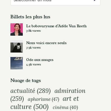
r
c
h
Billets les plus lus
i
Le bobovarysme d’Adèle Van Reeth
v
7.8k views
e
s
Nous voici encore seuls
7.3k views
Ode aux nuages
4.5k views
Nuage de tags
actualité
(289)
admiration
art et
(259)
aphorisme
(47)
culture
(500)
cinéma
(40)