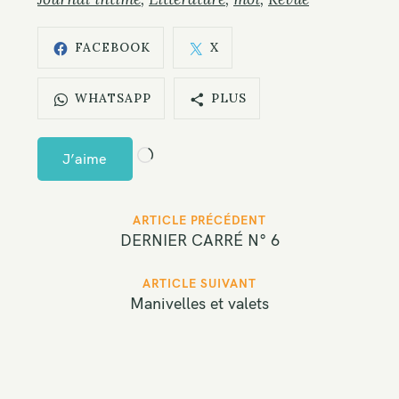
FACEBOOK
X
WHATSAPP
PLUS
C
J’aime
h
a
P
ARTICLE PRÉCÉDENT
r
o
DERNIER CARRÉ N° 6
g
s
e
t
ARTICLE SUIVANT
Manivelles et valets
m
n
S
a
e
e
v
n
. . .
a
i
t
r