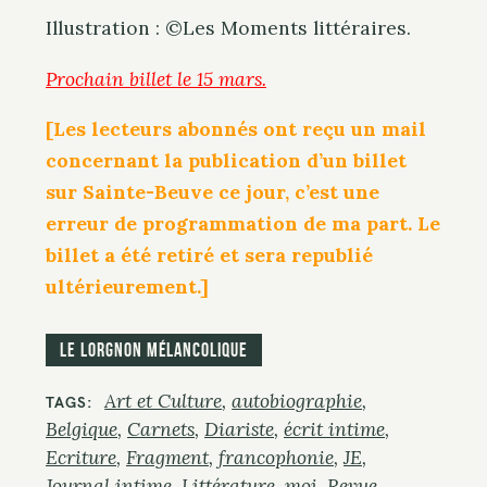
Illustration : ©Les Moments littéraires.
Prochain billet le 15 mars.
[Les lecteurs abonnés ont reçu un mail
concernant la publication d’un billet
sur Sainte-Beuve ce jour, c’est une
erreur de programmation de ma part. Le
billet a été retiré et sera republié
ultérieurement.]
Le Lorgnon mélancolique
Art et Culture
autobiographie
TAGS
Belgique
Carnets
Diariste
écrit intime
Ecriture
Fragment
francophonie
JE
Journal intime
Littérature
moi
Revue