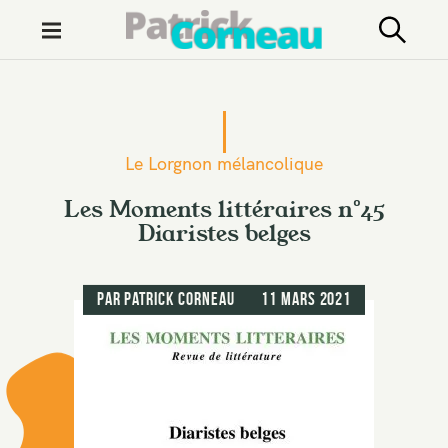
M
e
n
S
u
k
i
Le Lorgnon mélancolique
p
t
Les Moments littéraires n°45
Diaristes belges
o
c
o
par
Patrick Corneau
11 mars 2021
n
t
e
n
t