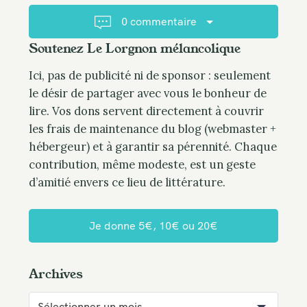
g
…
c
a
0 commentaire
h
t
f
Soutenez Le Lorgnon mélancolique
i
o
o
Ici, pas de publicité ni de sponsor : seulement
r
n
le désir de partager avec vous le bonheur de
:
lire. Vos dons servent directement à couvrir
les frais de maintenance du blog (webmaster +
hébergeur) et à garantir sa pérennité. Chaque
contribution, même modeste, est un geste
d’amitié envers ce lieu de littérature.
Je donne 5€, 10€ ou 20€
Archives
A