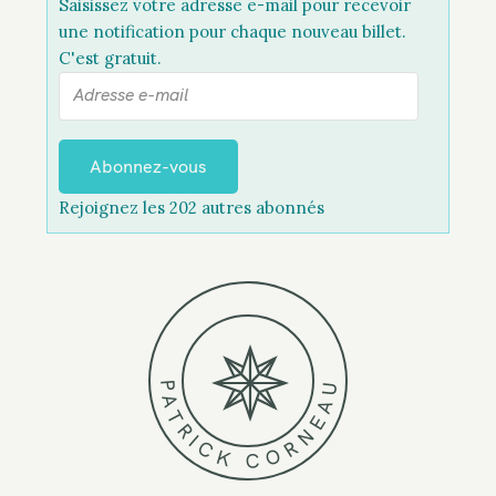
Saisissez votre adresse e-mail pour recevoir
une notification pour chaque nouveau billet.
C'est gratuit.
A
d
r
e
Abonnez-vous
s
Rejoignez les 202 autres abonnés
s
e
e
-
m
a
i
P
U
A
l
A
T
E
R
N
I
R
C
O
K
C