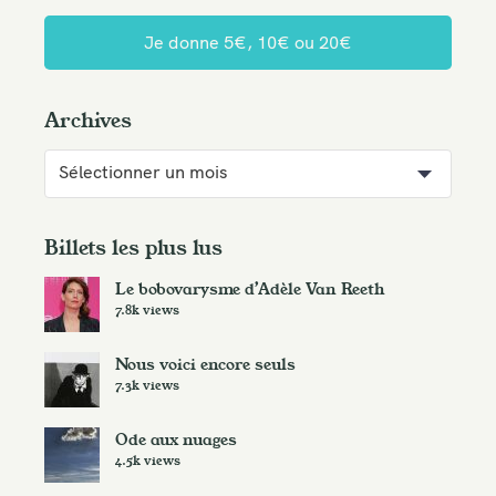
S
e
Je donne 5€, 10€ ou 20€
. . .
a
r
Archives
c
h
A
f
r
o
c
r
h
Billets les plus lus
:
i
Le bobovarysme d’Adèle Van Reeth
v
7.8k views
e
s
Nous voici encore seuls
7.3k views
Ode aux nuages
4.5k views