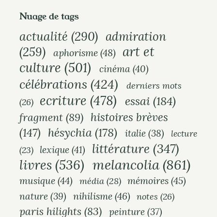
Nuage de tags
actualité
(290)
admiration
art et
(259)
aphorisme
(48)
culture
(501)
cinéma
(40)
célébrations
(424)
derniers mots
ecriture
(478)
essai
(184)
(26)
histoires brèves
fragment
(89)
hésychia
(178)
(147)
italie
(38)
lecture
littérature
(347)
lexique
(41)
(23)
melancolia
(861)
livres
(536)
musique
(44)
mémoires
(45)
média
(28)
nihilisme
(46)
nature
(39)
notes
(26)
paris hilights
(83)
peinture
(37)