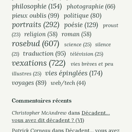
philosophie
(154)
photographie
(66)
pieux oublis
(99)
politique
(80)
portraits
(292)
poésie
(129)
proust
religion
(58)
roman
(58)
(23)
rosebud
(607)
science
(25)
silence
traduction
(95)
(21)
télévision
(25)
vexations
(722)
vies brèves et peu
vies épinglées
(174)
illustres
(25)
voyages
(89)
web/tech
(44)
Commentaires récents
Christopher McAndrew
dans
Décadent…
vous avez dit décadent ? (VI)
Patrick Corneau
dans
Décadent… vous avez