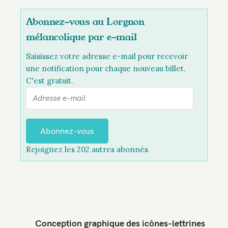
Abonnez-vous au Lorgnon
mélancolique par e-mail
Saisissez votre adresse e-mail pour recevoir
une notification pour chaque nouveau billet.
C'est gratuit.
A
d
r
e
Abonnez-vous
s
Rejoignez les 202 autres abonnés
s
e
e
-
m
a
Conception graphique des icônes-lettrines
i