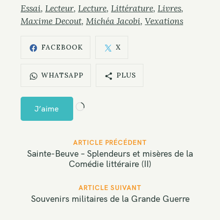
Essai
Lecteur
Lecture
Littérature
Livres
Maxime Decout
Michéa Jacobi
Vexations
FACEBOOK
X
WHATSAPP
PLUS
C
J’aime
h
a
P
ARTICLE PRÉCÉDENT
r
o
Sainte-Beuve – Splendeurs et misères de la
g
Comédie littéraire (II)
s
e
t
ARTICLE SUIVANT
m
n
Souvenirs militaires de la Grande Guerre
a
e
v
n