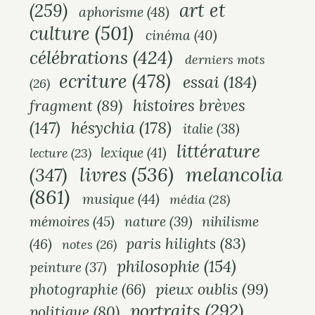
art et
(259)
aphorisme
(48)
culture
(501)
cinéma
(40)
célébrations
(424)
derniers mots
ecriture
(478)
essai
(184)
(26)
histoires brèves
fragment
(89)
hésychia
(178)
(147)
italie
(38)
littérature
lexique
(41)
lecture
(23)
melancolia
livres
(536)
(347)
(861)
musique
(44)
média
(28)
mémoires
(45)
nihilisme
nature
(39)
paris hilights
(83)
(46)
notes
(26)
philosophie
(154)
peinture
(37)
pieux oublis
(99)
photographie
(66)
portraits
(292)
politique
(80)