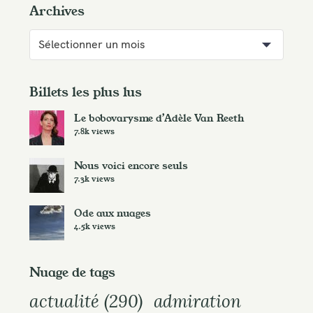
Archives
A
r
c
h
Billets les plus lus
i
Le bobovarysme d’Adèle Van Reeth
v
7.8k views
e
s
Nous voici encore seuls
7.3k views
Ode aux nuages
4.5k views
Nuage de tags
actualité
(290)
admiration