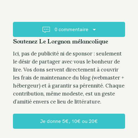
i
t
g
…
a
t
0 commentaire
i
Soutenez Le Lorgnon mélancolique
o
n
Ici, pas de publicité ni de sponsor : seulement
le désir de partager avec vous le bonheur de
lire. Vos dons servent directement à couvrir
les frais de maintenance du blog (webmaster +
hébergeur) et à garantir sa pérennité. Chaque
contribution, même modeste, est un geste
d’amitié envers ce lieu de littérature.
Je donne 5€, 10€ ou 20€