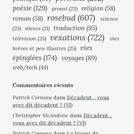
poésie
(129)
religion
(58)
proust
(23)
rosebud
(607)
roman
(58)
science
traduction
(95)
(25)
silence
(21)
vexations
(722)
télévision
(25)
vies
vies
brèves et peu illustres
(25)
épinglées
(174)
voyages
(89)
web/tech
(44)
Commentaires récents
Patrick Corneau
dans
Décadent… vous
avez dit décadent ? (VI)
Christopher McAndrew
dans
Décadent…
vous avez dit décadent ? (VI)
Patrick Corneau
dans
Le laveur de