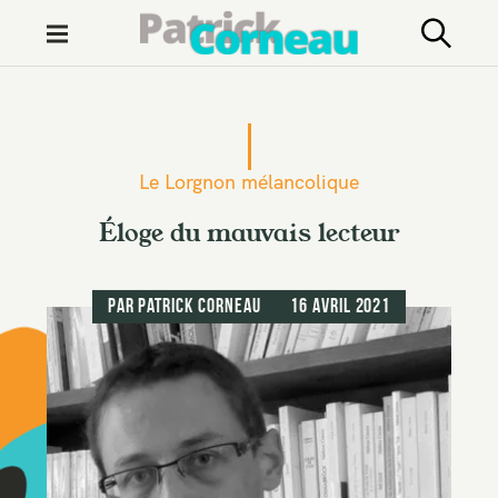
M
e
n
S
u
k
i
Le Lorgnon mélancolique
p
t
Éloge du mauvais lecteur
o
c
par
Patrick Corneau
16 avril 2021
o
n
t
e
n
t