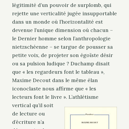
e
légitimité d’un pouvoir de surplomb, qui
. . .
a
rejette une verticalité jugée insupportable
r
dans un monde où l’horizontalité est
c
devenue l’unique dimension où chacun –
h
f
le Dernier homme selon l’anthropologie
o
nietzschéenne – se targue de pousser sa
r
petite voix, de projeter son égoïste désir
:
ou sa pulsion ludique ? Duchamp disait
que « les regardeurs font le tableau »,
Maxime Decout dans le même élan
iconoclaste nous affirme que « les
lecteurs font le livre ». L’athlétisme
vertical qu’il soit
de lecture ou
d’écriture n’a