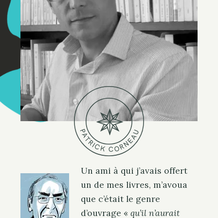
P
U
A
A
T
E
R
N
I
R
C
O
K
C
Un ami à qui j’avais offert
un de mes livres, m’avoua
que c’était le genre
d’ouvrage «
qu’il n’aurait