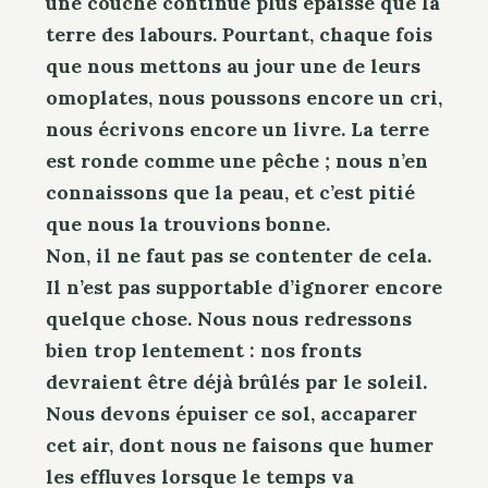
une couche continue plus épaisse que la
terre des labours. Pourtant, chaque fois
que nous mettons au jour une de leurs
omoplates, nous poussons encore un cri,
S
nous écrivons encore un livre. La terre
e
. . .
est ronde comme une pêche ; nous n’en
a
r
connaissons que la peau, et c’est pitié
c
que nous la trouvions bonne.
h
Non, il ne faut pas se contenter de cela.
f
Il n’est pas supportable d’ignorer encore
o
quelque chose. Nous nous redressons
r
bien trop lentement : nos fronts
:
devraient être déjà brûlés par le soleil.
Nous devons épuiser ce sol, accaparer
cet air, dont nous ne faisons que humer
les effluves lorsque le temps va