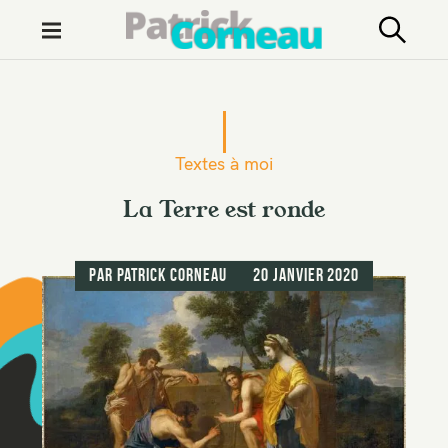
M
e
n
S
u
k
i
Textes à moi
p
t
La Terre est ronde
o
c
par
Patrick Corneau
20 janvier 2020
o
n
t
e
n
t