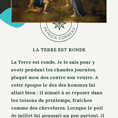
P
U
A
A
T
E
R
N
I
R
C
O
K
C
LA TERRE EST RONDE
La Terre est ronde. Je le sais pour y
avoir pendant les chaudes journées,
plaqué mon dos contre son ventre. A
cette époque le dos des hommes lui
allait bien : il aimait à se reposer dans
les toisons du printemps, fraîches
comme des chevelures. Lorsque le poil
de juillet lui poussait un peu partout, il