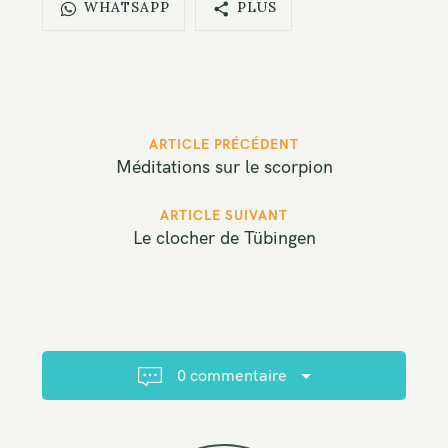
WHATSAPP
PLUS
P
ARTICLE PRÉCÉDENT
o
Méditations sur le scorpion
s
t
ARTICLE SUIVANT
Le clocher de Tübingen
n
a
v
i
g
a
0 commentaire
t
i