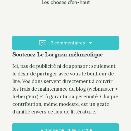
Les choses d’en-haut
n
a
v
i
g
a
3 commentaires
t
Soutenez Le Lorgnon mélancolique
i
o
Ici, pas de publicité ni de sponsor : seulement
n
le désir de partager avec vous le bonheur de
lire. Vos dons servent directement à couvrir
les frais de maintenance du blog (webmaster +
hébergeur) et à garantir sa pérennité. Chaque
contribution, même modeste, est un geste
d’amitié envers ce lieu de littérature.
Je donne 5€, 10€ ou 20€