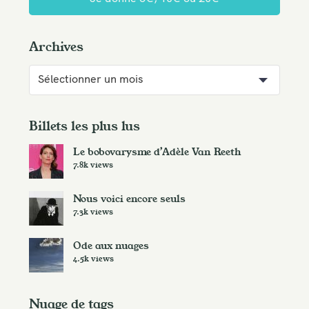
Archives
A
r
c
h
Billets les plus lus
i
Le bobovarysme d’Adèle Van Reeth
v
7.8k views
e
s
Nous voici encore seuls
7.3k views
Ode aux nuages
4.5k views
Nuage de tags