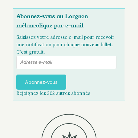
Abonnez-vous au Lorgnon
mélancolique par e-mail
Saisissez votre adresse e-mail pour recevoir
une notification pour chaque nouveau billet.
C'est gratuit.
A
d
r
e
Abonnez-vous
s
Rejoignez les 202 autres abonnés
s
e
e
-
m
a