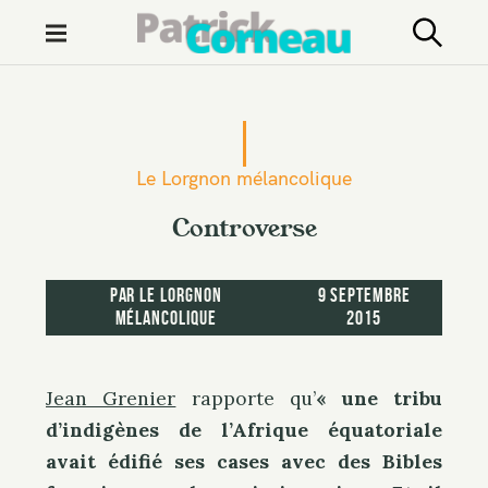
M
e
n
S
u
k
i
Le Lorgnon mélancolique
p
t
Controverse
o
c
par
Le Lorgnon
9 septembre
o
mélancolique
2015
n
t
e
Jean Grenier
rapporte qu’
« une tribu
n
d’indigènes de l’Afrique équatoriale
t
avait édifié ses cases avec des Bibles