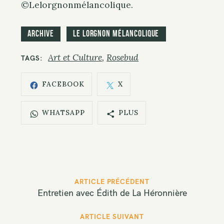
©Lelorgnonmélancolique.
Archive
Le Lorgnon mélancolique
Art et Culture
Rosebud
TAGS
FACEBOOK
X
WHATSAPP
PLUS
P
ARTICLE PRÉCÉDENT
o
Entretien avec Édith de La Héronnière
s
t
ARTICLE SUIVANT