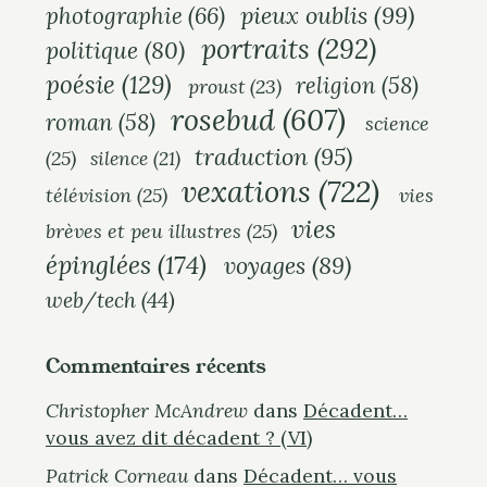
pieux oublis
(99)
photographie
(66)
portraits
(292)
politique
(80)
poésie
(129)
religion
(58)
proust
(23)
rosebud
(607)
roman
(58)
science
traduction
(95)
(25)
silence
(21)
vexations
(722)
télévision
(25)
vies
vies
brèves et peu illustres
(25)
épinglées
(174)
voyages
(89)
web/tech
(44)
Commentaires récents
Christopher McAndrew
dans
Décadent…
vous avez dit décadent ? (VI)
Patrick Corneau
dans
Décadent… vous