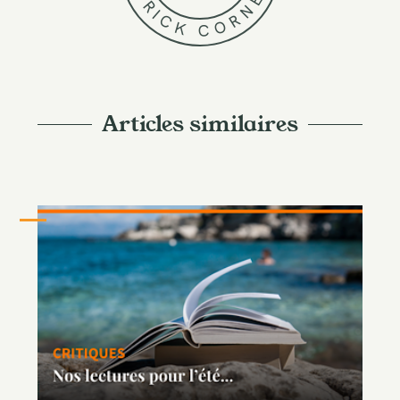
R
N
I
R
C
O
K
C
Articles similaires