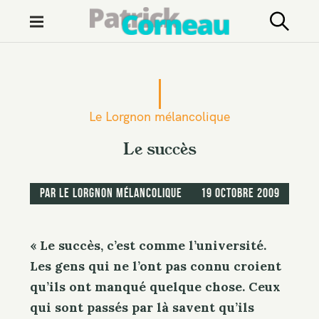
M
e
n
S
u
k
i
Le Lorgnon mélancolique
p
t
Le succès
o
c
par
Le Lorgnon mélancolique
19 octobre 2009
o
n
t
« Le succès, c’est comme l’université.
e
Les gens qui ne l’ont pas connu croient
n
qu’ils ont manqué quelque chose. Ceux
t
qui sont passés par là savent qu’ils