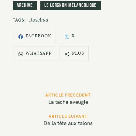
Archive
Le Lorgnon mélancolique
Rosebud
TAGS
FACEBOOK
X
WHATSAPP
PLUS
P
ARTICLE PRÉCÉDENT
o
La tache aveugle
s
t
ARTICLE SUIVANT
De la tête aux talons
n
a