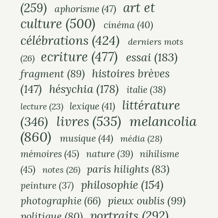
art et
(259)
aphorisme
(47)
culture
(500)
cinéma
(40)
célébrations
(424)
derniers mots
ecriture
(477)
essai
(183)
(26)
histoires brèves
fragment
(89)
hésychia
(178)
(147)
italie
(38)
littérature
lexique
(41)
lecture
(23)
melancolia
livres
(535)
(346)
(860)
musique
(44)
média
(28)
mémoires
(45)
nihilisme
nature
(39)
paris hilights
(83)
(45)
notes
(26)
philosophie
(154)
peinture
(37)
pieux oublis
(99)
photographie
(66)
portraits
(292)
politique
(80)