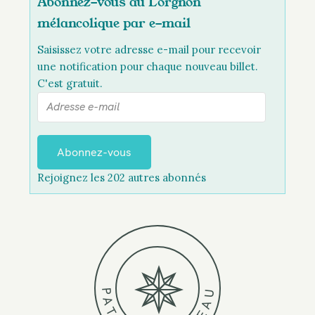
Abonnez-vous au Lorgnon
mélancolique par e-mail
Saisissez votre adresse e-mail pour recevoir
une notification pour chaque nouveau billet.
C'est gratuit.
A
d
r
e
Abonnez-vous
s
Rejoignez les 202 autres abonnés
s
e
e
-
m
a
i
P
U
A
l
A
T
E