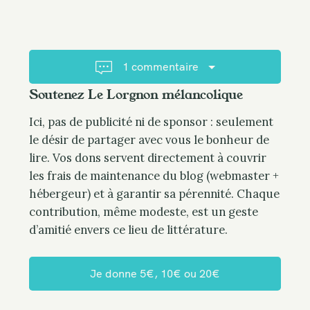
v
i
g
a
1 commentaire
t
Soutenez Le Lorgnon mélancolique
i
o
Ici, pas de publicité ni de sponsor : seulement
n
le désir de partager avec vous le bonheur de
lire. Vos dons servent directement à couvrir
les frais de maintenance du blog (webmaster +
hébergeur) et à garantir sa pérennité. Chaque
contribution, même modeste, est un geste
d’amitié envers ce lieu de littérature.
Je donne 5€, 10€ ou 20€