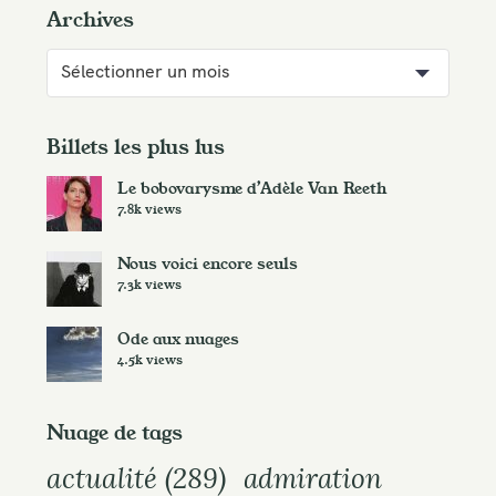
Archives
A
r
c
h
Billets les plus lus
i
Le bobovarysme d’Adèle Van Reeth
v
7.8k views
e
s
Nous voici encore seuls
7.3k views
Ode aux nuages
4.5k views
Nuage de tags
actualité
(289)
admiration