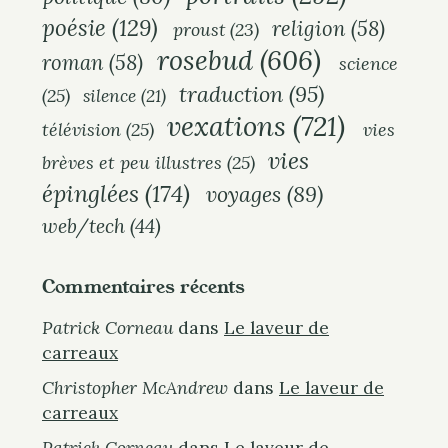
poésie
(129)
religion
(58)
proust
(23)
rosebud
(606)
roman
(58)
science
traduction
(95)
(25)
silence
(21)
vexations
(721)
télévision
(25)
vies
vies
brèves et peu illustres
(25)
épinglées
(174)
voyages
(89)
web/tech
(44)
Commentaires récents
Patrick Corneau
dans
Le laveur de
carreaux
Christopher McAndrew
dans
Le laveur de
carreaux
Patrick Corneau
dans
Le laveur de