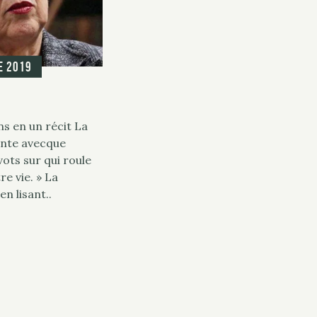
e 2019
ns en un récit La
ointe avecque
vots sur qui roule
re vie. » La
en lisant..