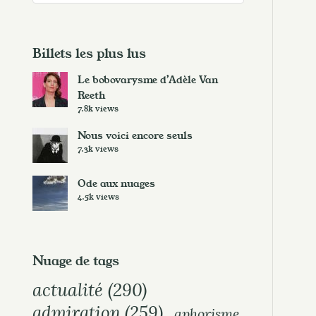
c
h
i
Billets les plus lus
v
Le bobovarysme d’Adèle Van
e
Reeth
s
7.8k views
Nous voici encore seuls
7.3k views
Ode aux nuages
4.5k views
Nuage de tags
actualité
(290)
admiration
(259)
aphorisme