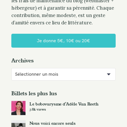
les frais de maintenance du blog (webmaster +
hébergeur) et à garantir sa pérennité. Chaque
contribution, même modeste, est un geste
d’amitié envers ce lieu de littérature.
Je donne 5€, 10€ ou 20€
Archives
A
r
c
h
Billets les plus lus
i
Le bobovarysme d’Adèle Van Reeth
v
7.8k views
e
s
Nous voici encore seuls