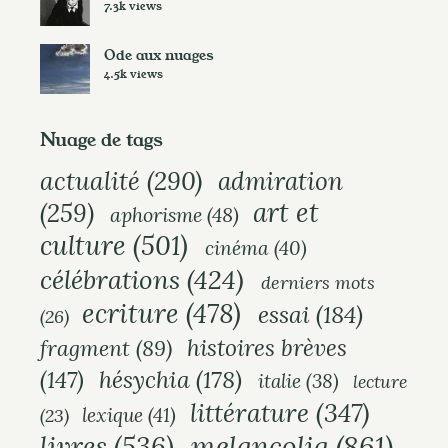
7.3k views
Ode aux nuages
4.5k views
Nuage de tags
actualité
(290)
admiration
art et
(259)
aphorisme
(48)
culture
(501)
cinéma
(40)
célébrations
(424)
derniers mots
ecriture
(478)
essai
(184)
(26)
histoires brèves
fragment
(89)
hésychia
(178)
(147)
italie
(38)
lecture
littérature
(347)
lexique
(41)
(23)
melancolia
(861)
livres
(536)