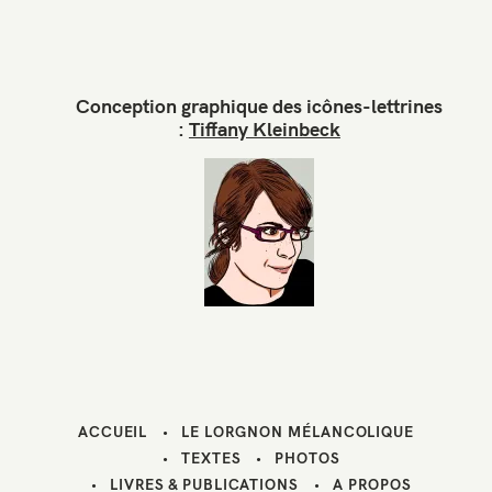
e
-
m
a
Conception graphique des icônes-lettrines
i
:
Tiffany Kleinbeck
l
ACCUEIL
LE LORGNON MÉLANCOLIQUE
TEXTES
PHOTOS
LIVRES & PUBLICATIONS
A PROPOS