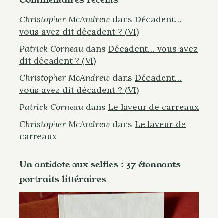
Christopher McAndrew
dans
Décadent…
S
vous avez dit décadent ? (VI)
e
Patrick Corneau
dans
Décadent… vous avez
. . .
a
dit décadent ? (VI)
r
Christopher McAndrew
dans
Décadent…
c
vous avez dit décadent ? (VI)
h
f
Patrick Corneau
dans
Le laveur de carreaux
o
Christopher McAndrew
dans
Le laveur de
r
carreaux
:
Un antidote aux selfies : 37 étonnants
portraits littéraires