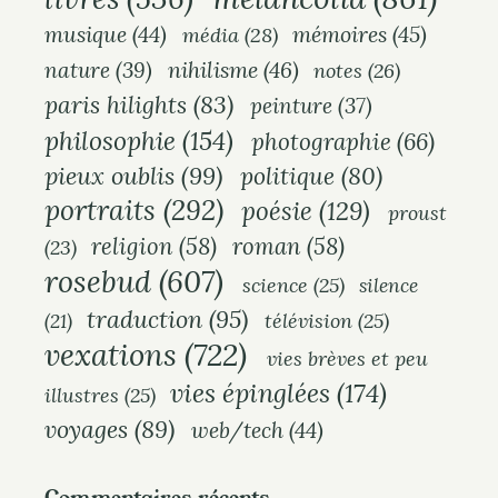
musique
(44)
mémoires
(45)
média
(28)
nihilisme
(46)
nature
(39)
notes
(26)
paris hilights
(83)
peinture
(37)
philosophie
(154)
photographie
(66)
pieux oublis
(99)
politique
(80)
portraits
(292)
poésie
(129)
proust
religion
(58)
roman
(58)
(23)
rosebud
(607)
science
(25)
silence
traduction
(95)
(21)
télévision
(25)
vexations
(722)
vies brèves et peu
vies épinglées
(174)
illustres
(25)
voyages
(89)
web/tech
(44)
Commentaires récents