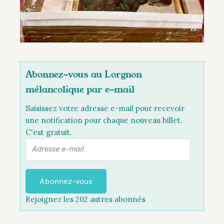
Abonnez-vous au Lorgnon
mélancolique par e-mail
Saisissez votre adresse e-mail pour recevoir
une notification pour chaque nouveau billet.
C'est gratuit.
A
d
r
e
Abonnez-vous
s
Rejoignez les 202 autres abonnés
s
e