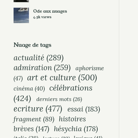
Ode aux nuages
4.5k views
Nuage de tags
actualité
(289)
admiration
(259)
aphorisme
art et culture
(500)
(47)
célébrations
cinéma
(40)
(424)
derniers mots
(26)
ecriture
(477)
essai
(183)
histoires
fragment
(89)
hésychia
(178)
brèves
(147)