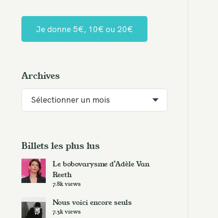
Je donne 5€, 10€ ou 20€
Archives
A
r
c
h
i
Billets les plus lus
v
Le bobovarysme d’Adèle Van
e
Reeth
s
7.8k views
Nous voici encore seuls
7.3k views