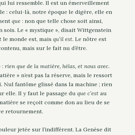
qui lui ressemble. Il est un émerveillement
 : celui-là, notre époque le digère, elle en
ement
que
: non que telle chose soit ainsi,
en sois. Le « mystique », disait Wittgenstein
t
le monde est, mais
qu’il est
. Le nôtre est
ontenu, mais sur le fait nu d’être.
 :
rien que de la matière, hélas, et nous avec
.
tière » n’est pas la réserve, mais le ressort
i
. Nul fantôme glissé dans la machine ; rien
r elle. Il y faut le passage du
que c’est
au
 matière se reçoit comme don au lieu de se
 ce retournement.
uleur jetée sur l’indifférent. La Genèse dit