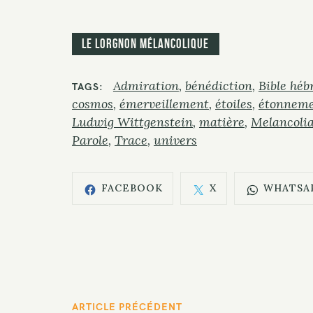
Le Lorgnon mélancolique
Admiration
bénédiction
Bible héb
TAGS
cosmos
émerveillement
étoiles
étonnem
Ludwig Wittgenstein
matière
Melancoli
Parole
Trace
univers
FACEBOOK
X
WHATSA
P
ARTICLE PRÉCÉDENT