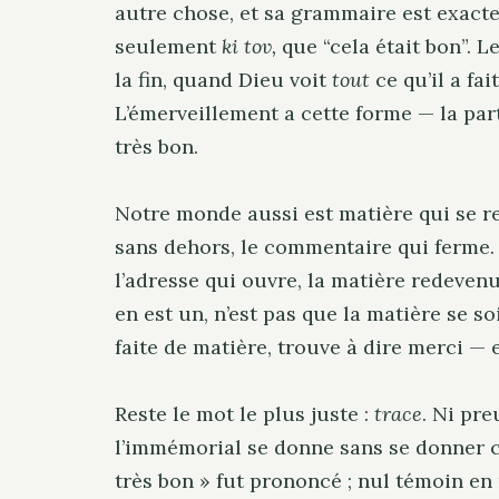
autre chose, et sa grammaire est exact
seulement
ki tov,
que “cela était bon”. L
la fin, quand Dieu voit
tout
ce qu’il a fai
L’émerveillement a cette forme — la parti
très bon.
Notre monde aussi est matière qui se re
sans dehors, le commentaire qui ferme. 
l’adresse qui ouvre, la matière redevenu
en est un, n’est pas que la matière se s
faite de matière, trouve à dire merci — e
Reste le mot le plus juste :
trace
. Ni pre
S
l’immémorial se donne sans se donner co
e
très bon » fut prononcé ; nul témoin en 
a