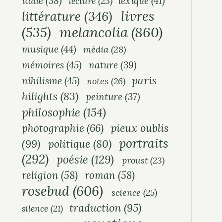
italie
(38)
lexique
(41)
lecture
(23)
livres
littérature
(346)
melancolia
(860)
(535)
musique
(44)
média
(28)
mémoires
(45)
nature
(39)
paris
nihilisme
(45)
notes
(26)
hilights
(83)
peinture
(37)
philosophie
(154)
pieux oublis
photographie
(66)
portraits
(99)
politique
(80)
(292)
poésie
(129)
proust
(23)
religion
(58)
roman
(58)
rosebud
(606)
science
(25)
traduction
(95)
silence
(21)