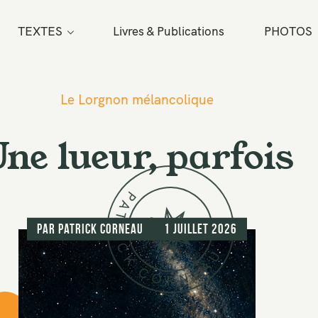
TEXTES
Livres & Publications
PHOTOS
Le Lorgnon mélancolique
ne lueur, parfois
P
A
T
par
Patrick Corneau
1 juillet 2026
R
I
C
U
K
A
C
E
O
N
R