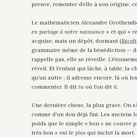
preuve, remonter d’elle à son origine, c
r
c
Le mathématicien Alexandre Grothendi
h
en partage à notre naissance
» et qui «
r
f
o
acquise, mais un dépôt, dormant (
Récolt
r
grammaire même de la bénédiction — dép
:
rappelle pas, elle se réveille. L’étonnem
réveil. Et l’enfant qui lâche, à table, la
qu’un autre ; il adresse encore, là où l
commenter. Il dit
tu
où l’on dit
il
.
Une dernière chose, la plus grave. On s’
comme d’un don déjà fini. Les anciens l
poids que le simple « bon » ne couvre pa
très bon » est le
plus
qui inclut la mort