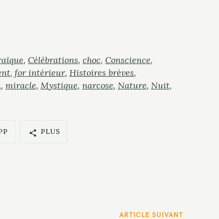
raïque
Célébrations
choc
Conscience
ent
for intérieur
Histoires brèves
a
miracle
Mystique
narcose
Nature
Nuit
PP
PLUS
ARTICLE SUIVANT