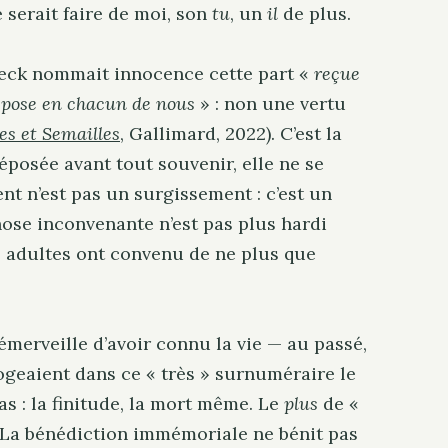
e serait faire de moi, son
tu
, un
il
de plus.
. . .
eck nommait innocence cette part «
reçue
epose en chacun de nous
» : non une vertu
es et Semailles
, Gallimard, 2022). C’est la
osée avant tout souvenir, elle ne se
ent n’est pas un surgissement : c’est un
 chose inconvenante n’est pas plus hardi
es adultes ont convenu de ne plus que
émerveille d’avoir connu la vie — au passé,
ogeaient dans ce « très » surnuméraire le
s : la finitude, la mort même. Le
plus
de «
. La bénédiction immémoriale ne bénit pas