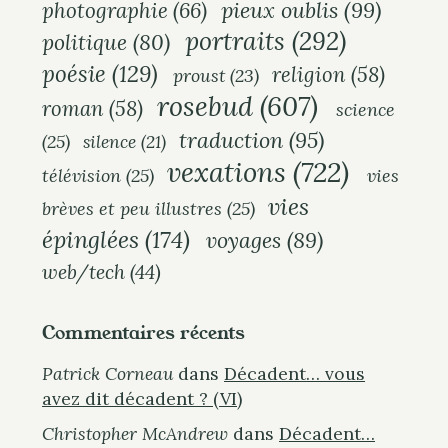
pieux oublis
(99)
photographie
(66)
portraits
(292)
politique
(80)
poésie
(129)
religion
(58)
proust
(23)
rosebud
(607)
roman
(58)
science
traduction
(95)
(25)
silence
(21)
vexations
(722)
télévision
(25)
vies
vies
brèves et peu illustres
(25)
épinglées
(174)
voyages
(89)
web/tech
(44)
Commentaires récents
Patrick Corneau
dans
Décadent… vous
avez dit décadent ? (VI)
Christopher McAndrew
dans
Décadent…
S