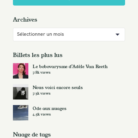
Archives
A
r
c
h
Billets les plus lus
i
Le bobovarysme d’Adèle Van Reeth
v
7.8k views
e
s
Nous voici encore seuls
7.3k views
Ode aux nuages
4.5k views
Nuage de tags