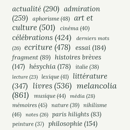
actualité
(290)
admiration
art et
(259)
aphorisme
(48)
culture
(501)
cinéma
(40)
célébrations
(424)
derniers mots
ecriture
(478)
essai
(184)
(26)
histoires brèves
fragment
(89)
hésychia
(178)
(147)
italie
(38)
littérature
lexique
(41)
lecture
(23)
melancolia
livres
(536)
(347)
(861)
musique
(44)
média
(28)
mémoires
(45)
nihilisme
nature
(39)
paris hilights
(83)
(46)
notes
(26)
philosophie
(154)
peinture
(37)