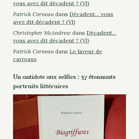
vous avez dit décadent ? (VI)
e
. . .
a
Patrick Corneau
dans
Décadent… vous
r
avez dit décadent ? (VI)
c
Christopher McAndrew
dans
Décadent…
h
vous avez dit décadent ? (VI)
f
Patrick Corneau
dans
Le laveur de
o
carreaux
r
:
Un antidote aux selfies : 37 étonnants
portraits littéraires