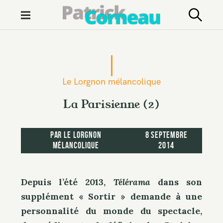
M
e
n
S
u
k
i
Le Lorgnon mélancolique
p
t
La Parisienne (2)
o
c
par
Le Lorgnon
8 septembre
o
mélancolique
2014
n
t
e
Depuis l’été 2013,
Télérama
dans son
n
supplément « Sortir » demande à une
t
personnalité du monde du spectacle,