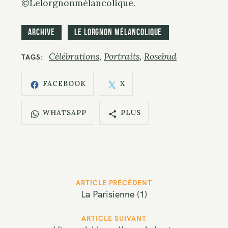
©Lelorgnonmélancolique.
Archive
Le Lorgnon mélancolique
Célébrations
Portraits
Rosebud
TAGS
FACEBOOK
X
WHATSAPP
PLUS
P
ARTICLE PRÉCÉDENT
o
La Parisienne (1)
s
t
ARTICLE SUIVANT