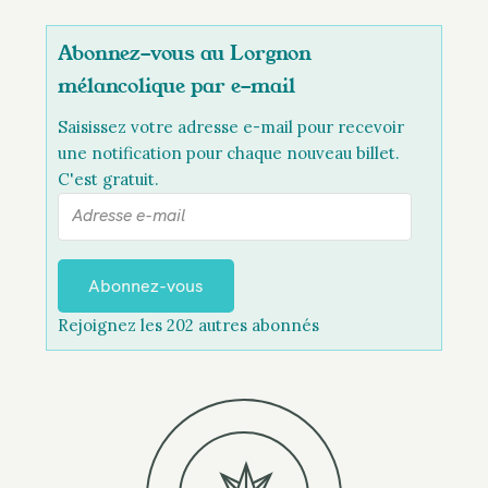
Abonnez-vous au Lorgnon
mélancolique par e-mail
Saisissez votre adresse e-mail pour recevoir
une notification pour chaque nouveau billet.
C'est gratuit.
A
d
r
e
Abonnez-vous
s
Rejoignez les 202 autres abonnés
s
e
e
-
m
a