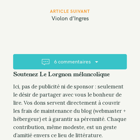
s
t
ARTICLE SUIVANT
Violon d’Ingres
n
a
v
i
g
a
6 commentaires
t
Soutenez Le Lorgnon mélancolique
i
o
Ici, pas de publicité ni de sponsor : seulement
n
le désir de partager avec vous le bonheur de
lire. Vos dons servent directement à couvrir
les frais de maintenance du blog (webmaster +
hébergeur) et à garantir sa pérennité. Chaque
contribution, même modeste, est un geste
d’amitié envers ce lieu de littérature.