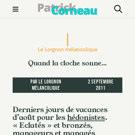
M
e
n
S
u
k
i
Le Lorgnon mélancolique
p
t
Quand la cloche sonne…
o
c
par
Le Lorgnon
2 septembre
o
mélancolique
2011
n
t
Derniers jours de vacances
e
d’août pour les
hédonistes
.
n
« Eclatés » et bronzés,
t
manageurs et managés