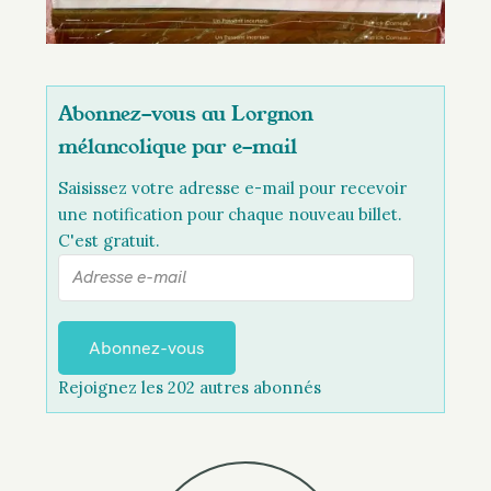
Abonnez-vous au Lorgnon
mélancolique par e-mail
Saisissez votre adresse e-mail pour recevoir
une notification pour chaque nouveau billet.
C'est gratuit.
A
d
r
e
Abonnez-vous
s
Rejoignez les 202 autres abonnés
s
e
e
-