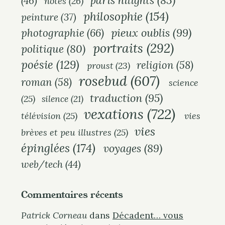
paris hilights
(83)
(46)
notes
(26)
philosophie
(154)
peinture
(37)
pieux oublis
(99)
photographie
(66)
portraits
(292)
politique
(80)
poésie
(129)
religion
(58)
proust
(23)
rosebud
(607)
roman
(58)
science
traduction
(95)
(25)
silence
(21)
vexations
(722)
télévision
(25)
vies
vies
brèves et peu illustres
(25)
épinglées
(174)
voyages
(89)
web/tech
(44)
Commentaires récents
Patrick Corneau
dans
Décadent… vous