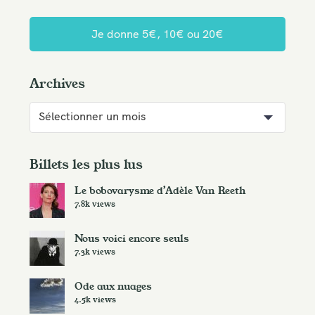
Je donne 5€, 10€ ou 20€
Archives
A
r
c
h
Billets les plus lus
i
Le bobovarysme d’Adèle Van Reeth
v
7.8k views
e
s
Nous voici encore seuls
7.3k views
Ode aux nuages
4.5k views