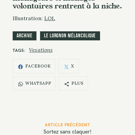
volontaires rentrent à la niche.
Illustration:
LOL
Archive
Le Lorgnon mélancolique
Vexations
TAGS
FACEBOOK
X
WHATSAPP
PLUS
P
ARTICLE PRÉCÉDENT
o
Sortez sans claquer!