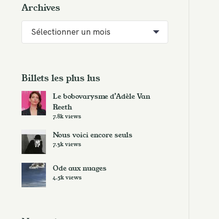
Archives
A
r
c
h
i
Billets les plus lus
v
Le bobovarysme d’Adèle Van
e
Reeth
s
7.8k views
Nous voici encore seuls
7.3k views
Ode aux nuages
4.5k views