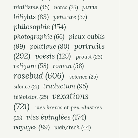
paris
nihilisme
(45)
notes
(26)
hilights
(83)
peinture
(37)
philosophie
(154)
pieux oublis
photographie
(66)
portraits
(99)
politique
(80)
(292)
poésie
(129)
proust
(23)
religion
(58)
roman
(58)
rosebud
(606)
science
(25)
traduction
(95)
silence
(21)
vexations
télévision
(25)
(721)
vies brèves et peu illustres
vies épinglées
(174)
(25)
voyages
(89)
web/tech
(44)