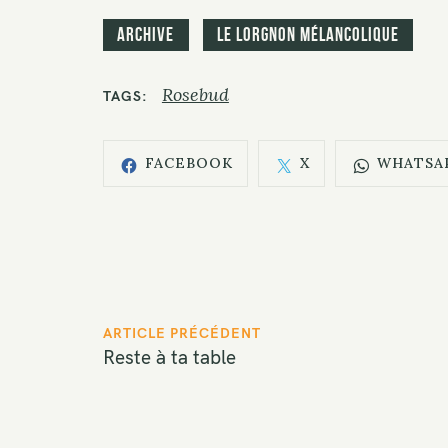
Archive
Le Lorgnon mélancolique
Rosebud
TAGS
FACEBOOK
X
WHATSA
P
ARTICLE PRÉCÉDENT
Reste à ta table
o
s