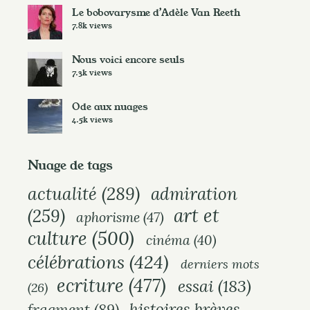
i
Le bobovarysme d’Adèle Van Reeth
v
7.8k views
e
s
Nous voici encore seuls
7.3k views
Ode aux nuages
4.5k views
Nuage de tags
actualité
(289)
admiration
art et
(259)
aphorisme
(47)
culture
(500)
cinéma
(40)
célébrations
(424)
derniers mots
ecriture
(477)
essai
(183)
(26)
histoires brèves
fragment
(89)