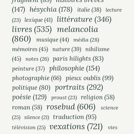
hésychia
(178)
(147)
italie
(38)
lecture
littérature
(346)
lexique
(41)
(23)
melancolia
livres
(535)
(860)
musique
(44)
média
(28)
mémoires
(45)
nihilisme
nature
(39)
paris hilights
(83)
(45)
notes
(26)
philosophie
(154)
peinture
(37)
pieux oublis
(99)
photographie
(66)
portraits
(292)
politique
(80)
poésie
(129)
religion
(58)
proust
(23)
S
rosebud
(606)
roman
(58)
science
e
traduction
(95)
. . .
a
(25)
silence
(21)
vexations
(721)
r
télévision
(25)
vies
c