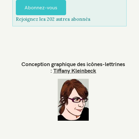
e
Abonnez-vous
s
Rejoignez les 202 autres abonnés
s
e
e
-
m
a
Conception graphique des icônes-lettrines
i
:
Tiffany Kleinbeck
l