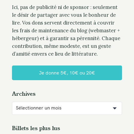
Ici, pas de publicité ni de sponsor : seulement
le désir de partager avec vous le bonheur de
lire. Vos dons servent directement à couvrir
les frais de maintenance du blog (webmaster +
hébergeur) et à garantir sa pérennité. Chaque
contribution, même modeste, est un geste
d’amitié envers ce lieu de littérature.
Je donne 5€, 10€ ou 20€
Archives
A
r
c
h
Billets les plus lus