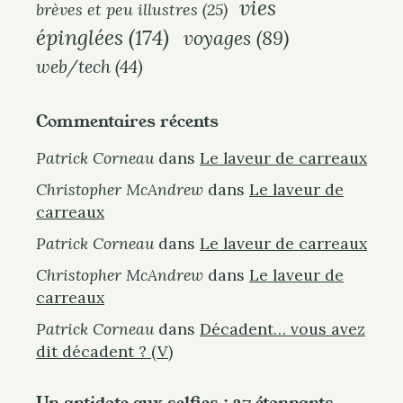
vies
brèves et peu illustres
(25)
h
épinglées
(174)
voyages
(89)
f
o
web/tech
(44)
r
:
Commentaires récents
Patrick Corneau
dans
Le laveur de carreaux
Christopher McAndrew
dans
Le laveur de
carreaux
Patrick Corneau
dans
Le laveur de carreaux
Christopher McAndrew
dans
Le laveur de
carreaux
Patrick Corneau
dans
Décadent… vous avez
dit décadent ? (V)