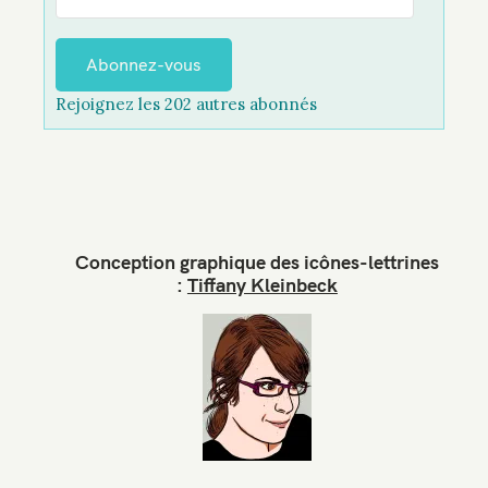
d
r
e
Abonnez-vous
s
Rejoignez les 202 autres abonnés
s
e
e
-
m
a
Conception graphique des icônes-lettrines
i
:
Tiffany Kleinbeck
l