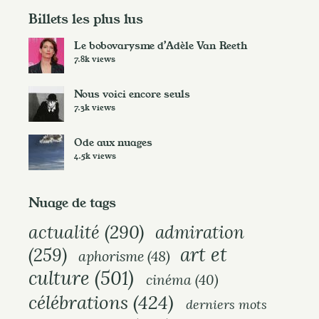
h
Billets les plus lus
i
Le bobovarysme d’Adèle Van Reeth
v
7.8k views
e
s
Nous voici encore seuls
7.3k views
Ode aux nuages
4.5k views
Nuage de tags
actualité
(290)
admiration
art et
(259)
aphorisme
(48)
culture
(501)
cinéma
(40)
célébrations
(424)
derniers mots