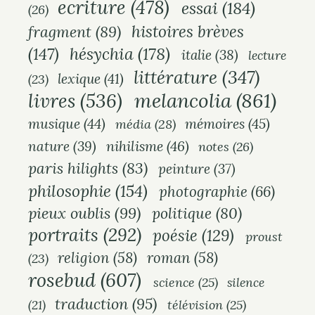
ecriture
(478)
essai
(184)
(26)
histoires brèves
fragment
(89)
hésychia
(178)
(147)
italie
(38)
lecture
littérature
(347)
lexique
(41)
(23)
S
melancolia
(861)
livres
(536)
e
musique
(44)
mémoires
(45)
média
(28)
. . .
a
nihilisme
(46)
nature
(39)
notes
(26)
r
c
paris hilights
(83)
peinture
(37)
h
philosophie
(154)
photographie
(66)
f
pieux oublis
(99)
politique
(80)
o
portraits
(292)
poésie
(129)
proust
r
:
religion
(58)
roman
(58)
(23)
rosebud
(607)
science
(25)
silence
traduction
(95)
(21)
télévision
(25)