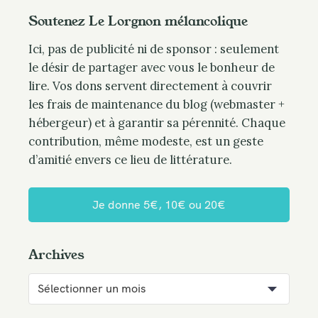
Soutenez Le Lorgnon mélancolique
Ici, pas de publicité ni de sponsor : seulement
le désir de partager avec vous le bonheur de
lire. Vos dons servent directement à couvrir
les frais de maintenance du blog (webmaster +
hébergeur) et à garantir sa pérennité. Chaque
contribution, même modeste, est un geste
d’amitié envers ce lieu de littérature.
Je donne 5€, 10€ ou 20€
Archives
A
r
c