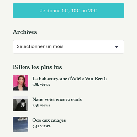
Je donne 5€, 10€ ou 20€
Archives
A
r
c
h
Billets les plus lus
i
Le bobovarysme d’Adèle Van Reeth
v
7.8k views
e
s
Nous voici encore seuls
7.3k views
Ode aux nuages
4.5k views