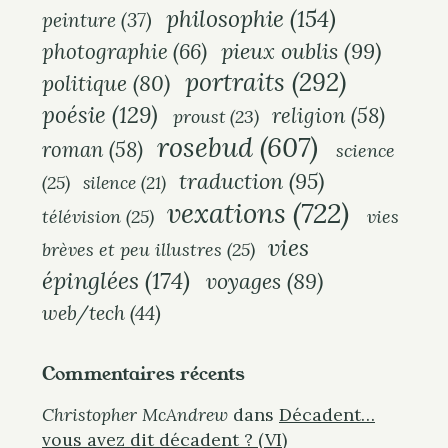
philosophie
(154)
peinture
(37)
pieux oublis
(99)
photographie
(66)
portraits
(292)
politique
(80)
poésie
(129)
religion
(58)
proust
(23)
rosebud
(607)
roman
(58)
science
traduction
(95)
(25)
silence
(21)
vexations
(722)
télévision
(25)
vies
vies
brèves et peu illustres
(25)
épinglées
(174)
voyages
(89)
web/tech
(44)
Commentaires récents
Christopher McAndrew
dans
Décadent…
vous avez dit décadent ? (VI)