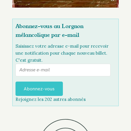
Abonnez-vous au Lorgnon
mélancolique par e-mail
Saisissez votre adresse e-mail pour recevoir
une notification pour chaque nouveau billet.
C'est gratuit.
A
d
r
e
Abonnez-vous
s
Rejoignez les 202 autres abonnés
s
e
e
-
m