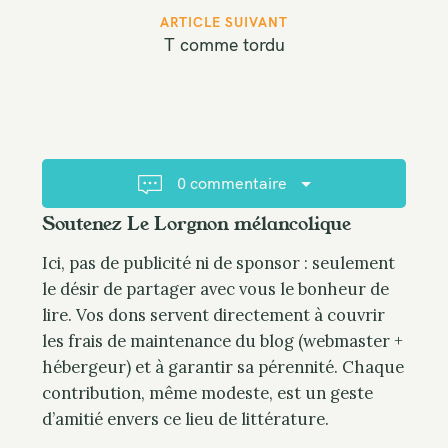
s
t
ARTICLE SUIVANT
T comme tordu
n
a
v
i
g
a
0 commentaire
t
Soutenez Le Lorgnon mélancolique
i
o
Ici, pas de publicité ni de sponsor : seulement
n
le désir de partager avec vous le bonheur de
lire. Vos dons servent directement à couvrir
les frais de maintenance du blog (webmaster +
hébergeur) et à garantir sa pérennité. Chaque
contribution, même modeste, est un geste
d’amitié envers ce lieu de littérature.