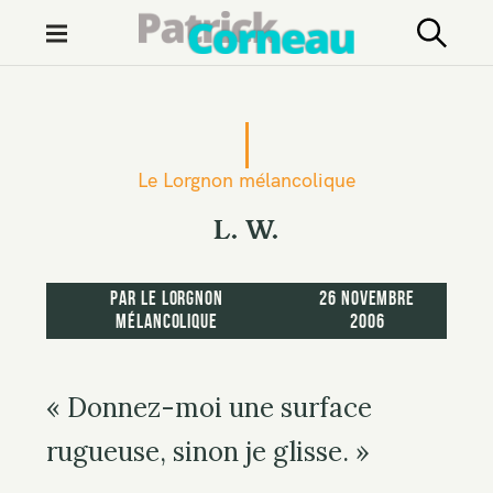
M
e
n
S
u
k
i
Le Lorgnon mélancolique
p
t
L. W.
o
c
par
Le Lorgnon
26 novembre
o
mélancolique
2006
n
t
e
« Donnez-moi une surface
n
rugueuse, sinon je glisse. »
t