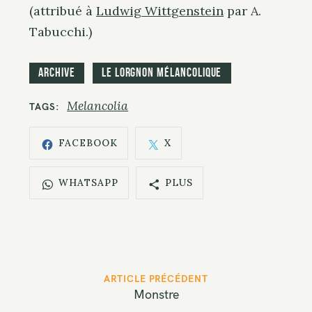
(attribué à
Ludwig Wittgenstein
par A.
Tabucchi.)
Archive
Le Lorgnon mélancolique
Melancolia
TAGS
FACEBOOK
X
WHATSAPP
PLUS
P
ARTICLE PRÉCÉDENT
o
Monstre