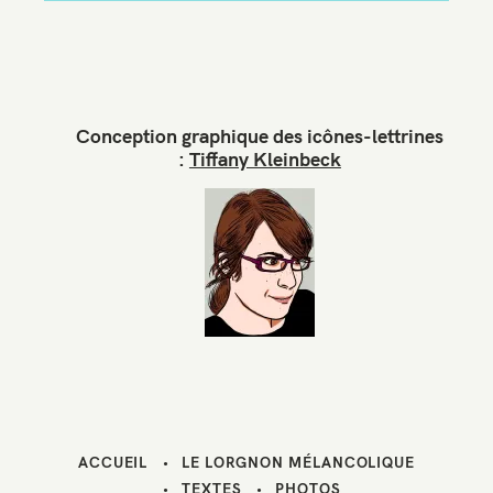
e
e
-
m
a
Conception graphique des icônes-lettrines
i
:
Tiffany Kleinbeck
l
ACCUEIL
LE LORGNON MÉLANCOLIQUE
TEXTES
PHOTOS