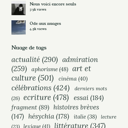
s
Nous voici encore seuls
7.3k views
Ode aux nuages
4.5k views
Nuage de tags
actualité
(290)
admiration
art et
(259)
aphorisme
(48)
culture
(501)
cinéma
(40)
célébrations
(424)
derniers mots
ecriture
(478)
essai
(184)
(26)
histoires brèves
fragment
(89)
hésychia
(178)
(147)
italie
(38)
lecture
littérature
(347)
lexique
(41)
(23)