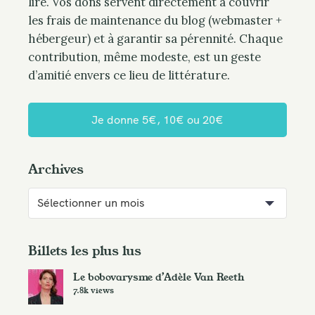
lire. Vos dons servent directement à couvrir
les frais de maintenance du blog (webmaster +
hébergeur) et à garantir sa pérennité. Chaque
contribution, même modeste, est un geste
d’amitié envers ce lieu de littérature.
Je donne 5€, 10€ ou 20€
Archives
A
r
c
h
Billets les plus lus
i
Le bobovarysme d’Adèle Van Reeth
v
7.8k views
e