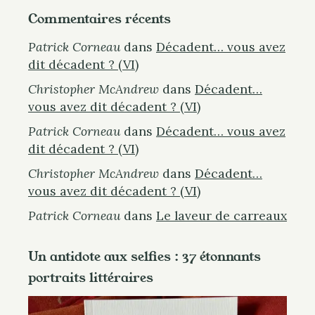
Commentaires récents
Patrick Corneau
dans
Décadent… vous avez
S
dit décadent ? (VI)
e
. . .
a
Christopher McAndrew
dans
Décadent…
r
vous avez dit décadent ? (VI)
c
Patrick Corneau
dans
Décadent… vous avez
h
dit décadent ? (VI)
f
Christopher McAndrew
dans
Décadent…
o
vous avez dit décadent ? (VI)
r
:
Patrick Corneau
dans
Le laveur de carreaux
Un antidote aux selfies : 37 étonnants
portraits littéraires