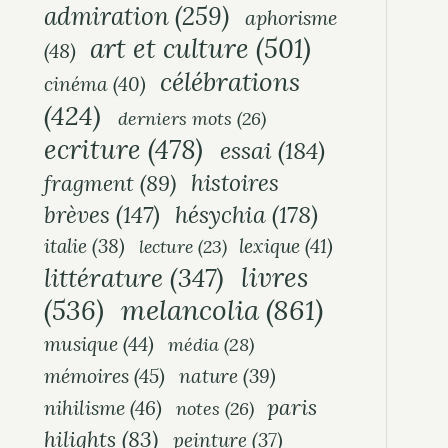
admiration
(259)
aphorisme
art et culture
(501)
(48)
célébrations
cinéma
(40)
(424)
derniers mots
(26)
ecriture
(478)
essai
(184)
histoires
fragment
(89)
hésychia
(178)
brèves
(147)
italie
(38)
lexique
(41)
lecture
(23)
livres
littérature
(347)
melancolia
(861)
(536)
musique
(44)
média
(28)
mémoires
(45)
nature
(39)
paris
nihilisme
(46)
notes
(26)
hilights
(83)
peinture
(37)