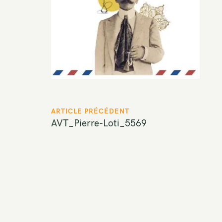
P
ARTICLE PRÉCÉDENT
AVT_Pierre-Loti_5569
o
s
t
n