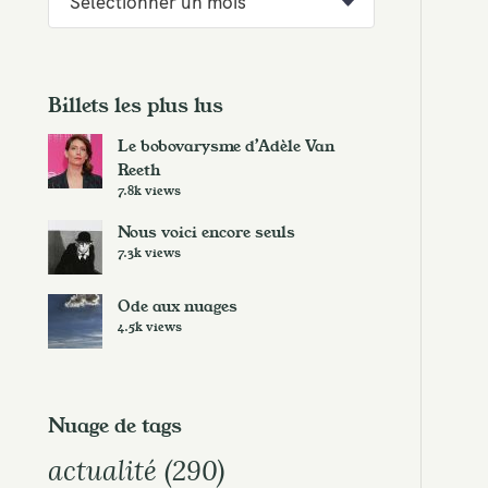
r
c
h
i
Billets les plus lus
v
Le bobovarysme d’Adèle Van
e
Reeth
s
7.8k views
Nous voici encore seuls
7.3k views
Ode aux nuages
4.5k views
Nuage de tags
actualité
(290)