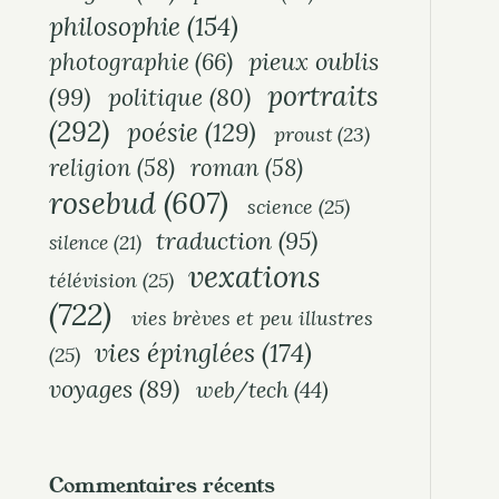
philosophie
(154)
pieux oublis
photographie
(66)
portraits
(99)
politique
(80)
(292)
poésie
(129)
proust
(23)
religion
(58)
roman
(58)
rosebud
(607)
science
(25)
traduction
(95)
silence
(21)
vexations
télévision
(25)
(722)
vies brèves et peu illustres
vies épinglées
(174)
(25)
voyages
(89)
web/tech
(44)
Commentaires récents